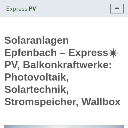
Zum
Inhalt
springen
Solaranlagen
Epfenbach – Express☀️
PV, Balkonkraftwerke:
Photovoltaik,
Solartechnik,
Stromspeicher, Wallbox