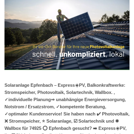
Solaranlage Epfenbach – Express☀️PV, Balkonkraftwerke:
Stromspeicher, Photovoltaik, Solartechnik, Wallbox. ,
✓individuelle Planung⇒ unabhängige Energieversorgung,
Notstrom / Ersatzstrom, ✓kompetente Beratung,
✓optimaler Kundenservice! Sie haben nach ✔️ Photovoltaik,
❌ Stromspeicher, ⭐ Solaranlage, ☑️ Solartechnik und ✹
Wallbox für 74925 ⭕ Epfenbach gesucht? ➡️ Express☀️PV️,