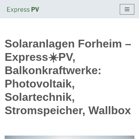
Zum
Inhalt
springen
Solaranlagen Forheim –
Express☀️PV,
Balkonkraftwerke:
Photovoltaik,
Solartechnik,
Stromspeicher, Wallbox