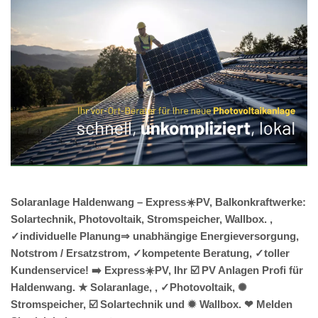
Solaranlage Haldenwang – Express☀️PV, Balkonkraftwerke:
Solartechnik, Photovoltaik, Stromspeicher, Wallbox. ,
✓individuelle Planung⇒ unabhängige Energieversorgung,
Notstrom / Ersatzstrom, ✓kompetente Beratung, ✓toller
Kundenservice! ➡️ Express☀️PV️, Ihr ☑️ PV Anlagen Profi für
Haldenwang. ★ Solaranlage, , ✓Photovoltaik, ✺
Stromspeicher, ☑️ Solartechnik und ✹ Wallbox. ❤ Melden