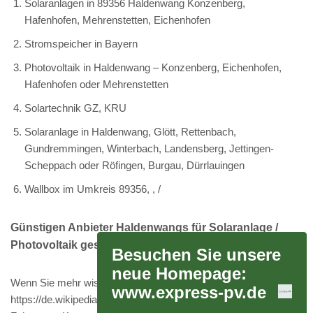
Solaranlagen in 89356 Haldenwang Konzenberg,
Hafenhofen, Mehrenstetten, Eichenhofen
Stromspeicher in Bayern
Photovoltaik in Haldenwang – Konzenberg, Eichenhofen,
Hafenhofen oder Mehrenstetten
Solartechnik GZ, KRU
Solaranlage in Haldenwang, Glött, Rettenbach,
Gundremmingen, Winterbach, Landensberg, Jettingen-
Scheppach oder Röfingen, Burgau, Dürrlauingen
Wallbox im Umkreis 89356, , /
Günstigen Anbieter Haldenwangs für Solaranlage /
Photovoltaik gesucht?
Besuchen Sie unsere
neue Homepage:
Wenn Sie mehr wissen möchten, dann schauen Sie hier:
www.express-pv.de
https://de.wikipedia.org/wiki/Haldenwang_(Schwaben). Das