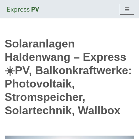
Zum
Inhalt
springen
Solaranlagen
Haldenwang – Express
☀️PV, Balkonkraftwerke:
Photovoltaik,
Stromspeicher,
Solartechnik, Wallbox