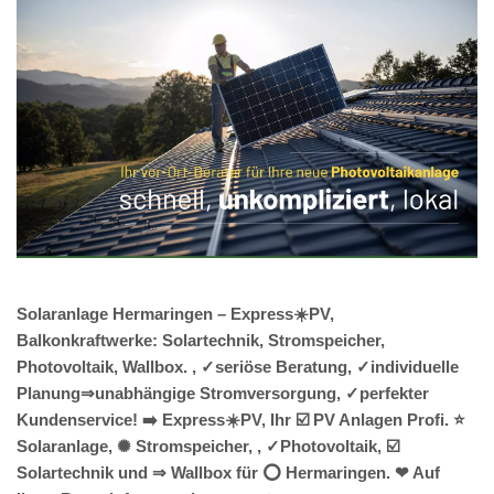
Solaranlage Hermaringen – Express☀️PV,
Balkonkraftwerke: Solartechnik, Stromspeicher,
Photovoltaik, Wallbox. , ✓seriöse Beratung, ✓individuelle
Planung⇒unabhängige Stromversorgung, ✓perfekter
Kundenservice! ➡️ Express☀️PV️, Ihr ☑️ PV Anlagen Profi. ⭐
Solaranlage, ✺ Stromspeicher, , ✓Photovoltaik, ☑️
Solartechnik und ⇒ Wallbox für ⭕ Hermaringen. ❤ Auf