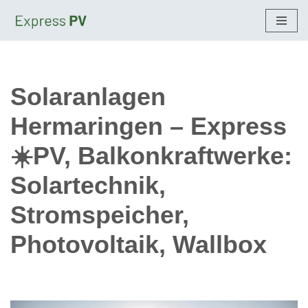
Zum
Inhalt
springen
Solaranlagen
Hermaringen – Express
☀️PV, Balkonkraftwerke:
Solartechnik,
Stromspeicher,
Photovoltaik, Wallbox