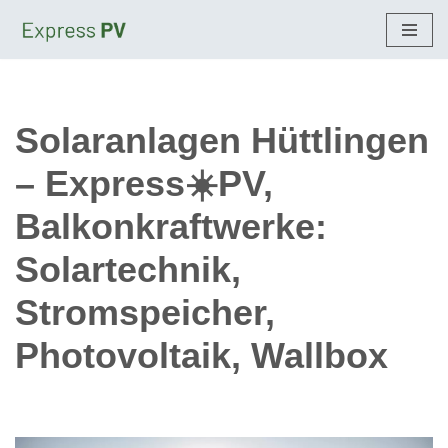
Zum
Inhalt
springen
Solaranlagen Hüttlingen
– Express☀️PV,
Balkonkraftwerke:
Solartechnik,
Stromspeicher,
Photovoltaik, Wallbox