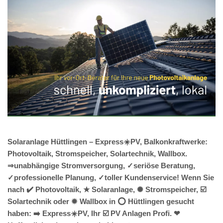
Solaranlage Hüttlingen – Express☀️PV, Balkonkraftwerke:
Photovoltaik, Stromspeicher, Solartechnik, Wallbox.
⇒unabhängige Stromversorgung, ✓seriöse Beratung,
✓professionelle Planung, ✓toller Kundenservice! Wenn Sie
nach ✔️ Photovoltaik, ★ Solaranlage, ✺ Stromspeicher, ☑️
Solartechnik oder ✹ Wallbox in ⭕ Hüttlingen gesucht
haben: ➡️ Express☀️PV️, Ihr ☑️ PV Anlagen Profi. ❤