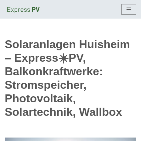
Zum
Inhalt
springen
Solaranlagen Huisheim
– Express☀️PV,
Balkonkraftwerke:
Stromspeicher,
Photovoltaik,
Solartechnik, Wallbox