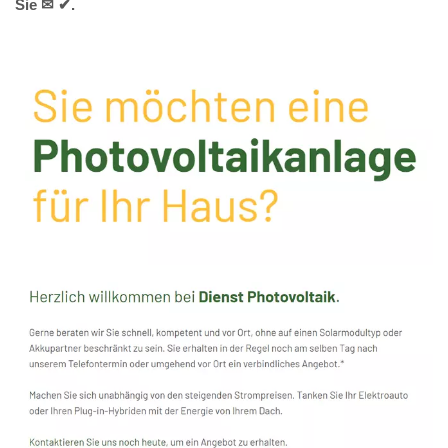
Sie ✉ ✔.