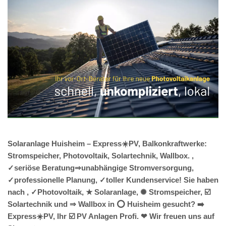
Solaranlage Huisheim – Express☀️PV, Balkonkraftwerke:
Stromspeicher, Photovoltaik, Solartechnik, Wallbox. ,
✓seriöse Beratung⇒unabhängige Stromversorgung,
✓professionelle Planung, ✓toller Kundenservice! Sie haben
nach , ✓Photovoltaik, ★ Solaranlage, ✺ Stromspeicher, ☑️
Solartechnik und ⇒ Wallbox in ⭕ Huisheim gesucht? ➡️
Express☀️PV️, Ihr ☑️ PV Anlagen Profi. ❤ Wir freuen uns auf