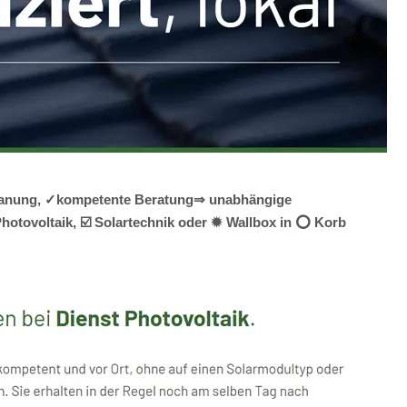
e Planung, ✓kompetente Beratung⇒ unabhängige
hotovoltaik, ☑️ Solartechnik oder ✹ Wallbox in ⭕ Korb