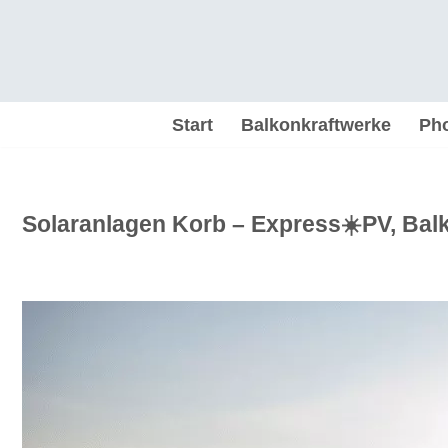
Zum
Inhalt
springen
Start
Balkonkraftwerke
Pho
Solaranlagen Korb – Express☀️PV, Balk