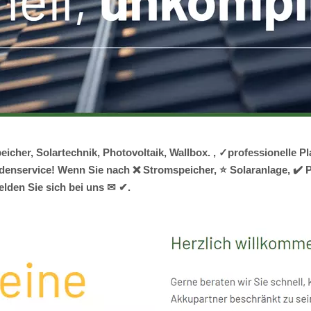
eicher, Solartechnik, Photovoltaik, Wallbox. , ✓professionell
enservice! Wenn Sie nach ❌ Stromspeicher, ⭐ Solaranlage, ✔️ P
elden Sie sich bei uns ✉ ✔.