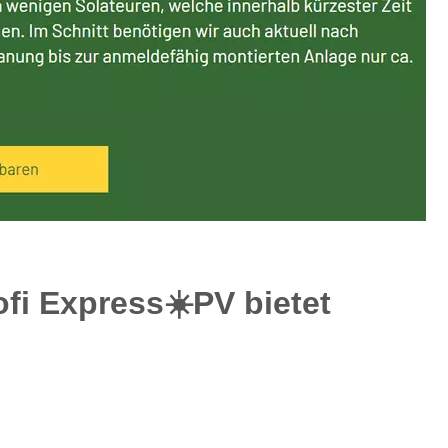
i Express☀️PV️ bietet