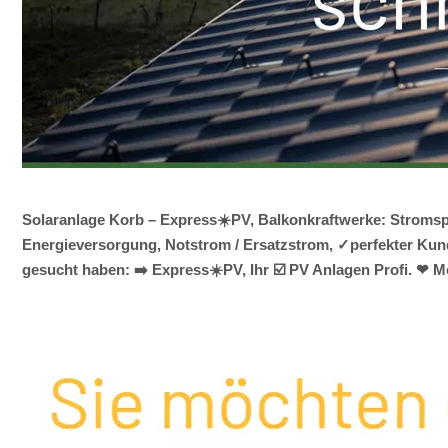
Solaranlage Korb – Express☀️PV, Balkonkraftwerke: Stromsp
Energieversorgung, Notstrom / Ersatzstrom, ✓perfekter Kund
gesucht haben: ➡️ Express☀️PV️, Ihr ☑️ PV Anlagen Profi. ❤ M