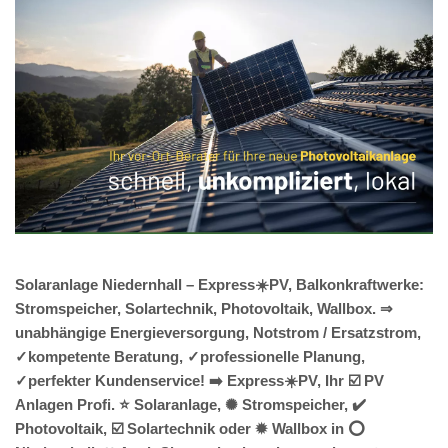
Solaranlage Niedernhall – Express☀️PV, Balkonkraftwerke:
Stromspeicher, Solartechnik, Photovoltaik, Wallbox. ⇒
unabhängige Energieversorgung, Notstrom / Ersatzstrom,
✓kompetente Beratung, ✓professionelle Planung,
✓perfekter Kundenservice! ➡️ Express☀️PV️, Ihr ☑️ PV
Anlagen Profi. ⭐ Solaranlage, ✺ Stromspeicher, ✔️
Photovoltaik, ☑️ Solartechnik oder ✹ Wallbox in ⭕