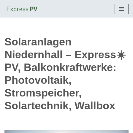
Zum
Inhalt
springen
Solaranlagen
Niedernhall – Express☀️
PV, Balkonkraftwerke:
Photovoltaik,
Stromspeicher,
Solartechnik, Wallbox