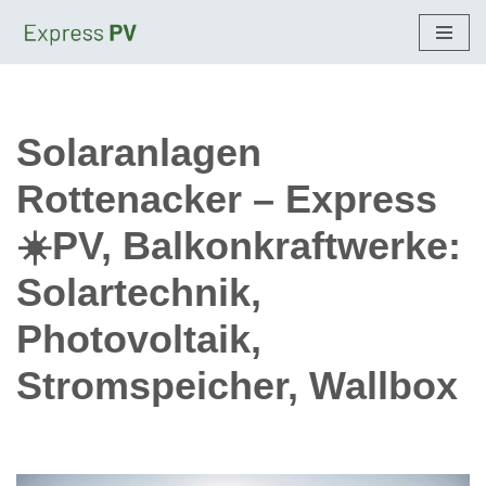
Zum
Inhalt
springen
Solaranlagen
Rottenacker – Express
☀️PV, Balkonkraftwerke:
Solartechnik,
Photovoltaik,
Stromspeicher, Wallbox