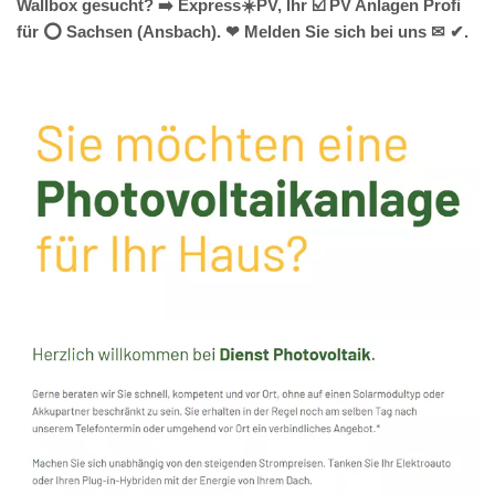
Wallbox gesucht? ➡️ Express☀️PV️, Ihr ☑️ PV Anlagen Profi
für ⭕ Sachsen (Ansbach). ❤ Melden Sie sich bei uns ✉ ✔.