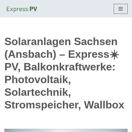
Zum
Inhalt
springen
Solaranlagen Sachsen
(Ansbach) – Express☀️
PV, Balkonkraftwerke:
Photovoltaik,
Solartechnik,
Stromspeicher, Wallbox