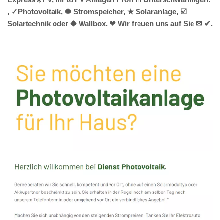
, ✓Photovoltaik, ✺ Stromspeicher, ★ Solaranlage, ☑️
Solartechnik oder ✹ Wallbox. ❤ Wir freuen uns auf Sie ✉ ✔.