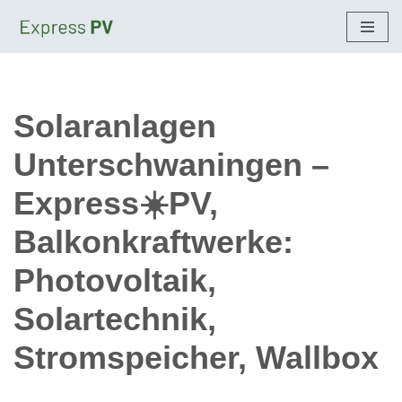
Zum
Inhalt
springen
Solaranlagen
Unterschwaningen –
Express☀️PV,
Balkonkraftwerke:
Photovoltaik,
Solartechnik,
Stromspeicher, Wallbox