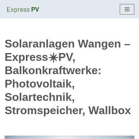
Zum
Inhalt
springen
Solaranlagen Wangen –
Express☀️PV,
Balkonkraftwerke:
Photovoltaik,
Solartechnik,
Stromspeicher, Wallbox