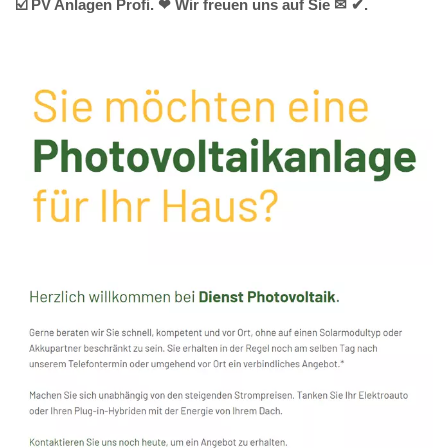
☑️ PV Anlagen Profi. ❤ Wir freuen uns auf Sie ✉ ✔.