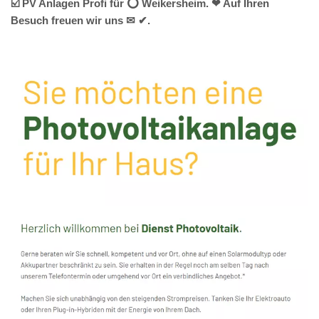
☑️ PV Anlagen Profi für ⭕ Weikersheim. ❤ Auf Ihren
Besuch freuen wir uns ✉ ✔.