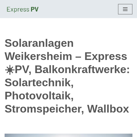
Zum
Inhalt
springen
Solaranlagen
Weikersheim – Express
☀️PV, Balkonkraftwerke:
Solartechnik,
Photovoltaik,
Stromspeicher, Wallbox