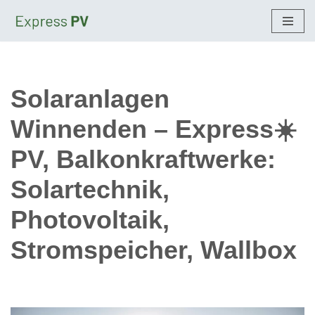
Zum
Inhalt
springen
Solaranlagen
Winnenden – Express☀️
PV, Balkonkraftwerke:
Solartechnik,
Photovoltaik,
Stromspeicher, Wallbox