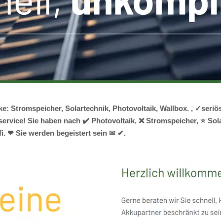
ke: Stromspeicher, Solartechnik, Photovoltaik, Wallbox. , ✓ser
rvice! Sie haben nach ✔️ Photovoltaik, ❌ Stromspeicher, ⭐ Sola
fi. ❤ Sie werden begeistert sein ✉ ✔.