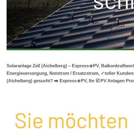
Solaranlage Zell (Aichelberg) – Express☀️PV, Balkonkraftwer
Energieversorgung, Notstrom / Ersatzstrom, ✓toller Kundense
(Aichelberg) gesucht? ➡️ Express☀️PV️, Ihr ☑️ PV Anlagen Pro