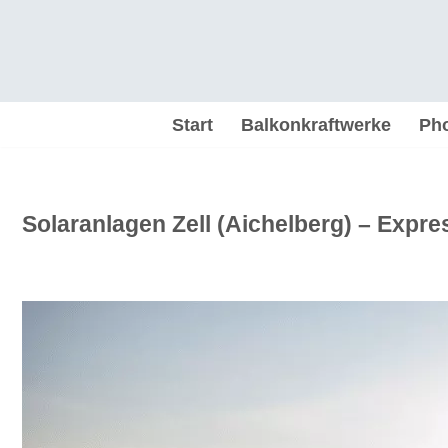
Zum
Inhalt
springen
Start
Balkonkraftwerke
Pho
Solaranlagen Zell (Aichelberg) – Expre