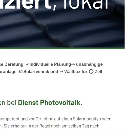
iöse Beratung, ✓individuelle Planung⇒ unabhängige
ranlage, ☑️ Solartechnik und ⇒ Wallbox für ⭕ Zell