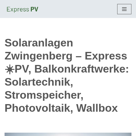
Zum
Inhalt
springen
Solaranlagen
Zwingenberg – Express
☀️PV, Balkonkraftwerke:
Solartechnik,
Stromspeicher,
Photovoltaik, Wallbox