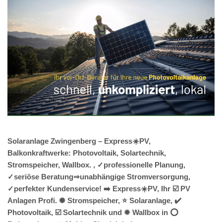
Solaranlage Zwingenberg – Express☀️PV,
Balkonkraftwerke: Photovoltaik, Solartechnik,
Stromspeicher, Wallbox. , ✓professionelle Planung,
✓seriöse Beratung⇒unabhängige Stromversorgung,
✓perfekter Kundenservice! ➡️ Express☀️PV️, Ihr ☑️ PV
Anlagen Profi. ✺ Stromspeicher, ⭐ Solaranlage, ✔️
Photovoltaik, ☑️ Solartechnik und ✹ Wallbox in ⭕