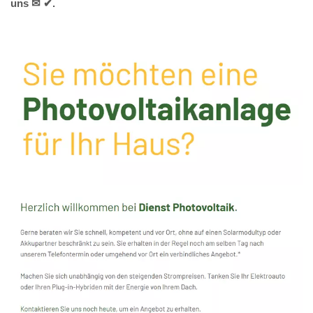
uns ✉ ✔.