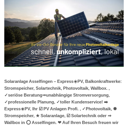
Solaranlage Asselfingen – Express☀️PV, Balkonkraftwerke:
Stromspeicher, Solartechnik, Photovoltaik, Wallbox. ,
✓seriöse Beratung⇒unabhängige Stromversorgung,
✓professionelle Planung, ✓toller Kundenservice! ➡️
Express☀️PV️, Ihr ☑️ PV Anlagen Profi. , ✓Photovoltaik, ✺
Stromspeicher, ★ Solaranlage, ☑️ Solartechnik oder ⇒
Wallbox in ⭕ Asselfingen. ❤ Auf Ihren Besuch freuen wir