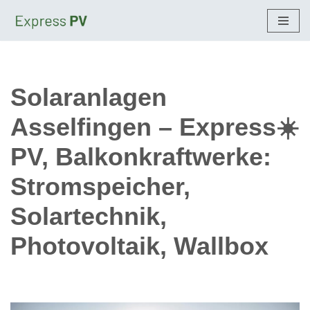
Zum
Inhalt
springen
Solaranlagen
Asselfingen – Express☀️
PV, Balkonkraftwerke:
Stromspeicher,
Solartechnik,
Photovoltaik, Wallbox