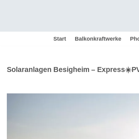
Zum
Inhalt
springen
Start
Balkonkraftwerke
Pho
Solaranlagen Besigheim – Express☀️PV,