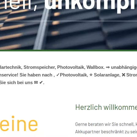
artechnik, Stromspeicher, Photovoltaik, Wallbox. ⇒ unabhängig
service! Sie haben nach , ✓Photovoltaik, ⭐ Solaranlage, ❌ Str
Sie sich bei uns ✉ ✔.