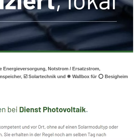
e Energieversorgung, Notstrom / Ersatzstrom,
omspeicher, ☑️ Solartechnik und ✹ Wallbox für ⭕ Besigheim