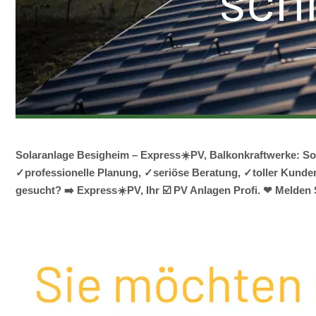
Solaranlage Besigheim – Express☀️PV, Balkonkraftwerke: Sol
✓professionelle Planung, ✓seriöse Beratung, ✓toller Kunden
gesucht? ➡️ Express☀️PV️, Ihr ☑️ PV Anlagen Profi. ❤ Melden 