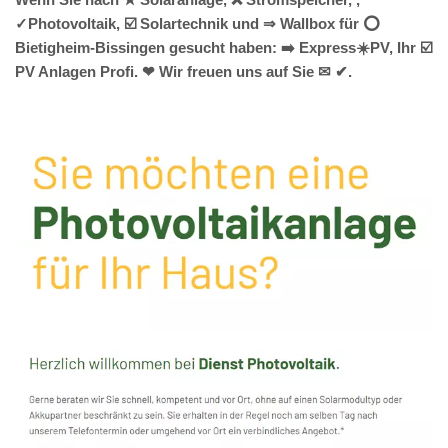
✓Photovoltaik, ☑️ Solartechnik und ⇒ Wallbox für ⭕
Bietigheim-Bissingen gesucht haben: ➡️ Express☀️PV️, Ihr ☑️
PV Anlagen Profi. ❤ Wir freuen uns auf Sie ✉ ✔.