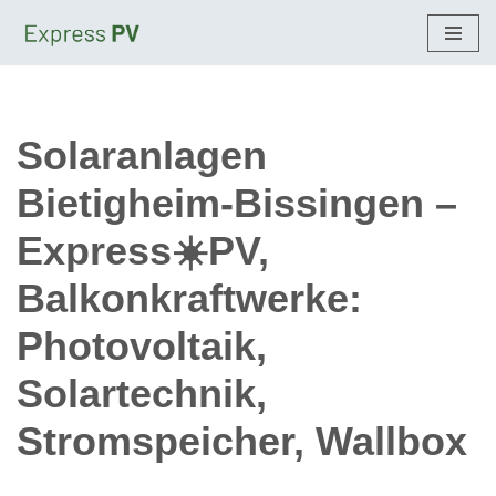
Zum
Inhalt
springen
Solaranlagen
Bietigheim-Bissingen –
Express☀️PV,
Balkonkraftwerke:
Photovoltaik,
Solartechnik,
Stromspeicher, Wallbox