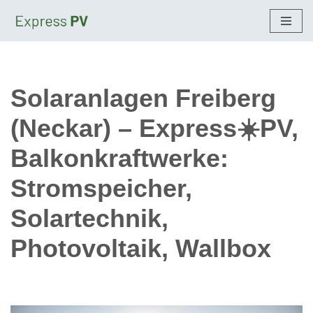
Zum
Inhalt
springen
Solaranlagen Freiberg
(Neckar) – Express☀️PV,
Balkonkraftwerke:
Stromspeicher,
Solartechnik,
Photovoltaik, Wallbox