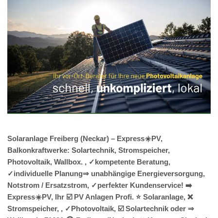
Solaranlage Freiberg (Neckar) – Express☀️PV,
Balkonkraftwerke: Solartechnik, Stromspeicher,
Photovoltaik, Wallbox. , ✓kompetente Beratung,
✓individuelle Planung⇒ unabhängige Energieversorgung,
Notstrom / Ersatzstrom, ✓perfekter Kundenservice! ➡️
Express☀️PV️, Ihr ☑️ PV Anlagen Profi. ⭐ Solaranlage, ❌
Stromspeicher, , ✓Photovoltaik, ☑️ Solartechnik oder ⇒